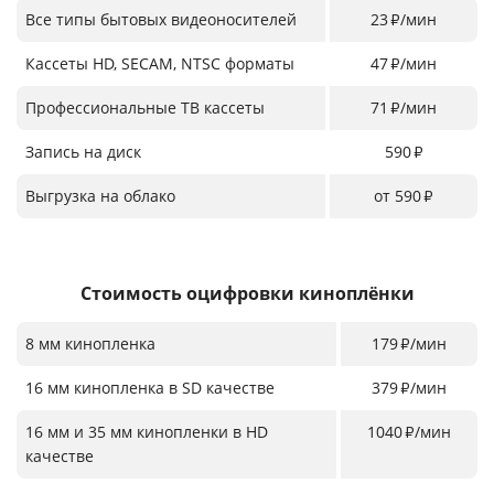
Все типы бытовых видеоносителей
23
/мин
₽
Кассеты HD, SECAM, NTSC форматы
47
/мин
₽
Профессиональные ТВ кассеты
71
/мин
₽
Запись на диск
590
₽
Выгрузка на облако
от 590
₽
Стоимость оцифровки киноплёнки
8 мм кинопленка
179
/мин
₽
16 мм кинопленка в SD качестве
379
/мин
₽
16 мм и 35 мм кинопленки в HD
1040
/мин
₽
качестве