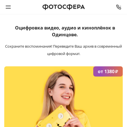
Оцифровка видео,
аудио и киноплёнок
в
Печать фото
Одинцове.
Фотокниги
Сохраните воспоминания!
Переведите Ваш архив в современный
цифровой формат.
Календари
от 1380
₽
Интерьерная печать
Фотоподарки
Багетная мастерская
Полиграфия