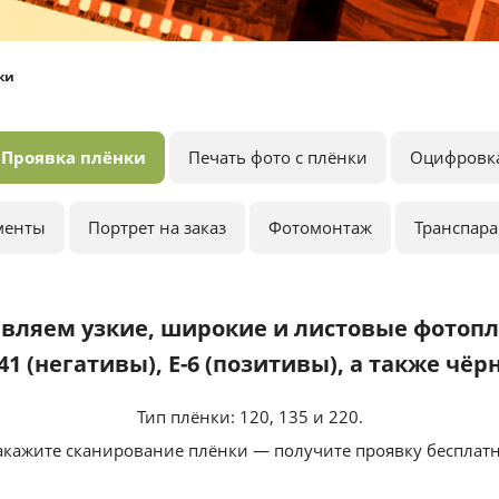
ки
Проявка плёнки
Печать фото с плёнки
Оцифровк
менты
Портрет на заказ
Фотомонтаж
Транспар
вляем узкие, широкие и листовые фотоп
41 (негативы), E-6 (позитивы), а также чёр
Тип плёнки: 120, 135 и 220.
акажите сканирование плёнки — получите проявку бесплатн