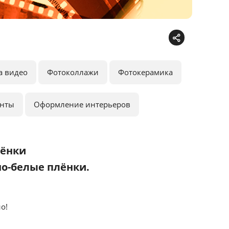
а видео
Фотоколлажи
Фотокерамика
анты
Оформление интерьеров
лёнки
но-белые плёнки.
о!