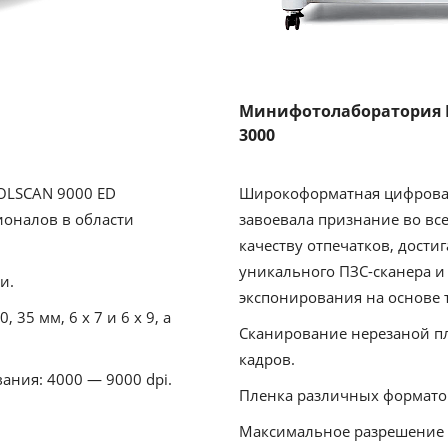
Минифотолаборатория Fuj
3000
OLSCAN 9000 ED
Широкоформатная цифровая
ионалов в области
завоевала признание во вс
качеству отпечатков, дости
уникального ПЗС-сканера и
и.
экспонирования на основе 
35 мм, 6 x 7 и 6 x 9, а
Сканирование нерезаной плё
кадров.
ния: 4000 — 9000 dpi.
Пленка различных форматов (
Максимальное разрешение с