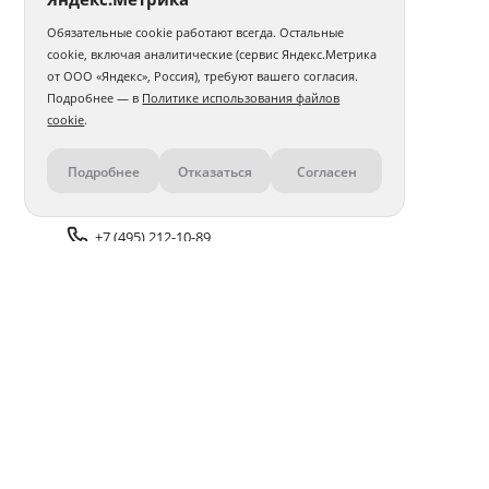
Обязательные cookie работают всегда. Остальные
cookie, включая аналитические (сервис Яндекс.Метрика
от ООО «Яндекс», Россия), требуют вашего согласия.
Подробнее — в
Политике использования файлов
cookie
.
Подробнее
Отказаться
Согласен
Контакты
+7 (495) 212-10-89
Задать вопрос поддержке
Доставка и оплата
Помощь
Оплата онлайн
Политика обработки
персональных данных
Адреса салонов
Блог