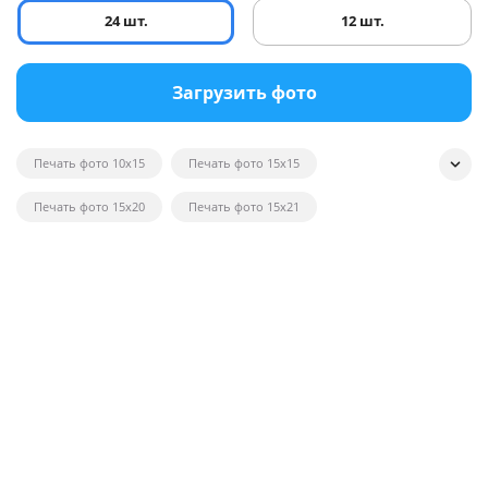
24 шт.
12 шт.
Загрузить фото
Печать фото 10x15
Печать фото 15x15
Печать фото 15x20
Печать фото 15x21
Печать квадратных фотографий
Печать фото на глянце
Печать черно-белых фотографий
Печать фотографий на открытках
Печать фото в рамку
Печать постеров на заказ с фото
Печать фото оптом
Печать фото на вещи
Печать фото 20x20
Печать фото 20x30
Печать фото 21x30