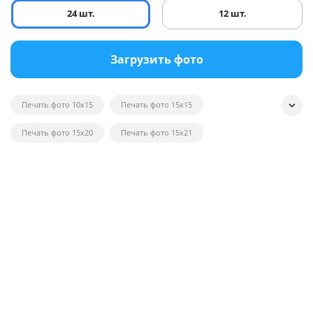
24 шт.
12 шт.
Загрузить фото
Печать фото 10x15
Печать фото 15x15
Печать фото 15x20
Печать фото 15x21
Печать квадратных фотографий
Печать фото на глянце
Печать черно-белых фотографий
Печать фотографий на открытках
Печать фото в рамку
Печать постеров на заказ с фото
Печать фото оптом
Печать фото на вещи
Печать фото 20x20
Печать фото 20x30
Печать фото 21x30