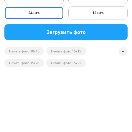
24 шт.
12 шт.
Загрузить фото
Печать фото 10x15
Печать фото 15x15
Печать фото 15x20
Печать фото 15x21
Печать квадратных фотографий
Печать фото на глянце
Печать черно-белых фотографий
Печать фотографий на открытках
Печать фото в рамку
Печать постеров на заказ с фото
Печать фото оптом
Печать фото на вещи
Печать фото 20x20