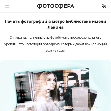
Печать фотографий в метро Библиотека имени
Печать фото
Ленина
Снимки, выполненные на фотобумаге профессионального
Фотокниги
уровня – это настоящий фотоархив, который дарит яркие эмоции
долгие годы!
Календари
Интерьерная печать
Фотоподарки
Багетная мастерская
Полиграфия