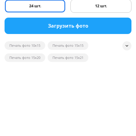
24 шт.
12 шт.
Загрузить фото
Печать фото 10x15
Печать фото 15x15
Печать фото 15x20
Печать фото 15x21
Печать квадратных фотографий
Печать фото на глянце
Печать черно-белых фотографий
Печать фотографий на открытках
Печать фото в рамку
Печать постеров на заказ с фото
Печать фото оптом
Печать фото на вещи
Печать фото 20x20
Печать фото 20x30
Печать фото 21x30