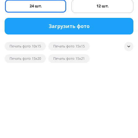
24 шт.
12 шт.
Загрузить фото
Печать фото 10x15
Печать фото 15x15
Печать фото 15x20
Печать фото 15x21
Печать квадратных фотографий
Печать фото на глянце
Печать черно-белых фотографий
Печать фотографий на открытках
Печать фото в рамку
Печать постеров на заказ с фото
Печать фото оптом
Печать фото на вещи
Печать фото 20x20
Печать фото 20x30
Печать фото 21x30