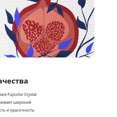
ачества
 Fujicolor Crystal
печивает широкий
сть и красочность