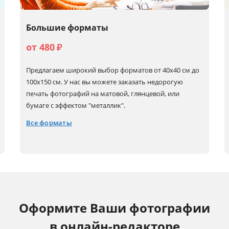
Большие форматы
от 480
₽
Предлагаем широкий выбор форматов от 40х40 см до
100х150 см. У нас вы можете заказать недорогую
печать фотографий на матовой, глянцевой, или
бумаге с эффектом "металлик".
Все форматы
40x40
50x60
60x80 (А1)
80x80
40x50
50x70
60x90
100x100
40x60 (А2)
50x75
60x180
100x150
Оформите Ваши фотографии
50x50
60x60
70x100
в онлайн-редакторе