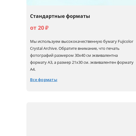
Стандартные форматы
от 20
₽
Мы используем высококачественную бумагу Fujicolor
Crystal Archive. Обратите внимание, что печать
фотографий размером 30х40 см эквивалентна
формату А3, а размер 21х30 см. эквивалентен формату
А4.
Все форматы
10x15
15x22 (А5+)
30x30
30x90
10x30
20x20
30x40 (А3)
15x15
20x30 (А4)
30x45 (А3+)
15x20 (А5)
21x30 (А4+)
30x60