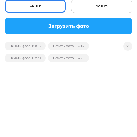
24 шт.
12 шт.
Загрузить фото
Печать фото 10x15
Печать фото 15x15
Печать фото 15x20
Печать фото 15x21
Печать квадратных фотографий
Печать фото на глянце
Печать черно-белых фотографий
Печать фотографий на открытках
Печать фото в рамку
Печать постеров на заказ с фото
Печать фото оптом
Печать фото на вещи
Печать фото 20x20
Печать фото 20x30
Печать фото 21x30