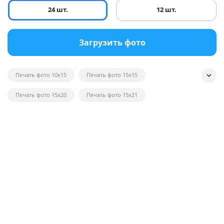
24 шт.
12 шт.
Загрузить фото
Печать фото 10x15
Печать фото 15x15
Печать фото 15x20
Печать фото 15x21
Печать квадратных фотографий
Печать фото на глянце
Печать черно-белых фотографий
Печать фотографий на открытках
Печать фото в рамку
Печать постеров на заказ с фото
Печать фото оптом
Печать фото на вещи
Печать фото 20x20
Печать фото 20x30
Печать фото 21x30