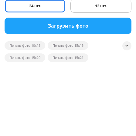
24 шт.
12 шт.
Загрузить фото
Печать фото 10x15
Печать фото 15x15
Печать фото 15x20
Печать фото 15x21
Печать квадратных фотографий
Печать фото на глянце
Печать черно-белых фотографий
Печать фотографий на открытках
Печать фото в рамку
Печать постеров на заказ с фото
Печать фото оптом
Печать фото на вещи
Печать фото 20x20
Печать фото 20x30
Печать фото 21x30