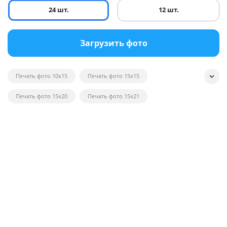
24 шт.
12 шт.
Загрузить фото
Печать фото 10x15
Печать фото 15x15
Печать фото 15x20
Печать фото 15x21
Печать квадратных фотографий
Печать фото на глянце
Печать черно-белых фотографий
Печать фотографий на открытках
Печать фото в рамку
Печать постеров на заказ с фото
Печать фото оптом
Печать фото на вещи
Печать фото 20x20
Печать фото 20x30
Печать фото 21x30