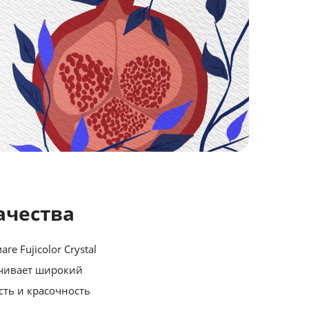
ачества
 Fujicolor Crystal
печивает широкий
сть и красочность