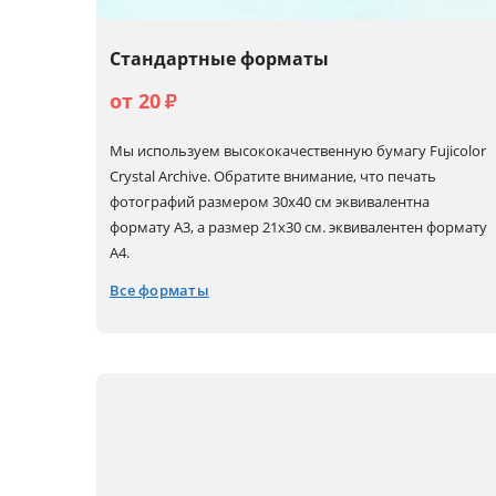
Стандартные форматы
от 20
₽
Мы используем высококачественную бумагу Fujicolor
Crystal Archive. Обратите внимание, что печать
фотографий размером 30х40 см эквивалентна
формату А3, а размер 21х30 см. эквивалентен формату
А4.
Все форматы
10x15
15x22 (А5+)
30x30
30x90
10x30
20x20
30x40 (А3)
15x15
20x30 (А4)
30x45 (А3+)
15x20 (А5)
21x30 (А4+)
30x60