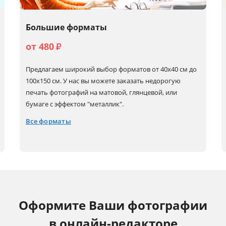
Большие форматы
от 480
₽
Предлагаем широкий выбор форматов от 40х40 см до
100х150 см. У нас вы можете заказать недорогую
печать фотографий на матовой, глянцевой, или
бумаге с эффектом "металлик".
Все форматы
40x40
50x60
60x80 (А1)
80x80
40x50
50x70
60x90
100x100
40x60 (А2)
50x75
60x180
100x150
Оформите Ваши фотографии
50x50
60x60
70x100
в онлайн-редакторе