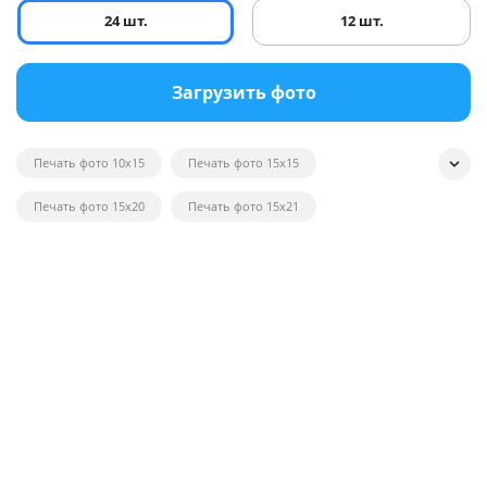
24 шт.
12 шт.
Загрузить фото
Печать фото 10x15
Печать фото 15x15
Печать фото 15x20
Печать фото 15x21
Печать квадратных фотографий
Печать фото на глянце
Печать черно-белых фотографий
Печать фотографий на открытках
Печать фото в рамку
Печать постеров на заказ с фото
Печать фото оптом
Печать фото на вещи
Печать фото 20x20
Печать фото 20x30
Печать фото 21x30