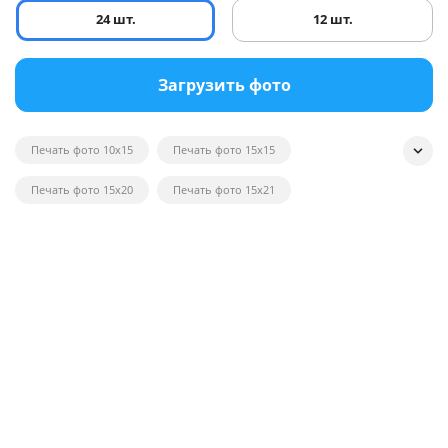
24 шт.
12 шт.
Загрузить фото
Печать фото 10x15
Печать фото 15x15
Печать фото 15x20
Печать фото 15x21
Печать квадратных фотографий
Печать фото на глянце
Печать черно-белых фотографий
Печать фотографий на открытках
Печать фото в рамку
Печать постеров на заказ с фото
Печать фото оптом
Печать фото на вещи
Печать фото 20x20
Печать фото 20x30
Печать фото 21x30