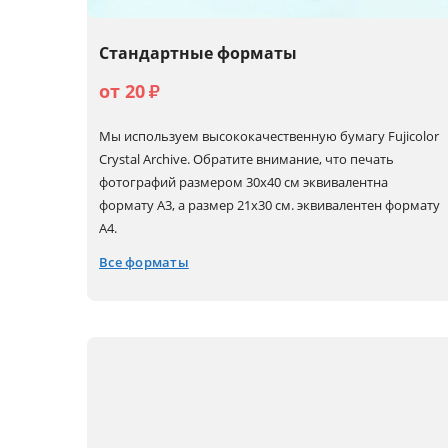
Стандартные форматы
от 20
₽
Мы используем высококачественную бумагу Fujicolor
Crystal Archive. Обратите внимание, что печать
фотографий размером 30х40 см эквивалентна
формату А3, а размер 21х30 см. эквивалентен формату
А4.
Все форматы
10x15
15x22 (А5+)
30x30
30x90
10x30
20x20
30x40 (А3)
15x15
20x30 (А4)
30x45 (А3+)
15x20 (А5)
21x30 (А4+)
30x60