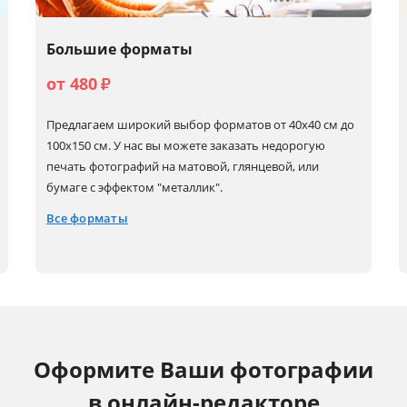
Большие форматы
от 480
₽
Предлагаем широкий выбор форматов от 40х40 см до
100х150 см. У нас вы можете заказать недорогую
печать фотографий на матовой, глянцевой, или
бумаге с эффектом "металлик".
Все форматы
40x40
50x60
60x80 (А1)
80x80
40x50
50x70
60x90
100x100
40x60 (А2)
50x75
60x180
100x150
Оформите Ваши фотографии
50x50
60x60
70x100
в онлайн-редакторе