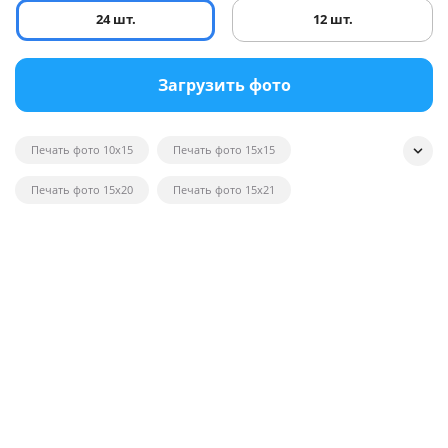
24 шт.
12 шт.
Загрузить фото
Печать фото 10x15
Печать фото 15x15
Печать фото 15x20
Печать фото 15x21
Печать квадратных фотографий
Печать фото на глянце
Печать черно-белых фотографий
Печать фотографий на открытках
Печать фото в рамку
Печать постеров на заказ с фото
Печать фото оптом
Печать фото на вещи
Печать фото 20x20
Печать фото 20x30
Печать фото 21x30