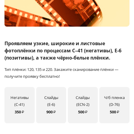
Услуги и сервис
Магазин
Проявляем узкие, широкие и листовые
фотоплёнки
по процессам C–41 (негативы), E-6
(позитивы), а также чёрно-белые плёнки.
Тип плёнки: 120, 135 и 220.
Закажите сканирование плёнки —
получите проявку бесплатно!
Негативы
Слайды
Слайды
Ч/б пленка
(C-41)
(E-6)
(ECN-2)
(D-76)
350
900
500
500
₽
₽
₽
₽