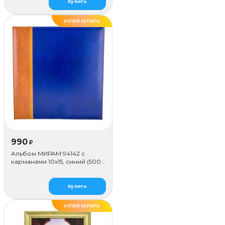
Купить
УСПЕЙ КУПИТЬ
990
₽
Альбом МИРАМ 94142 с
карманами 10x15, синий (500
фото)
Купить
УСПЕЙ КУПИТЬ
ДЕЛАЕМ САМИ