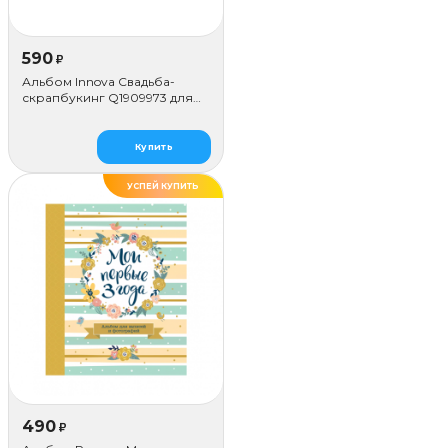
590
₽
Альбом Innova Свадьба-
скрапбукинг Q1909973 для
наклеивания (50 стр.)
Купить
УСПЕЙ КУПИТЬ
490
₽