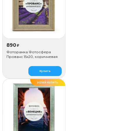
890
₽
Фоторамка Фотосфера
Прованс 15x20, коричневая
Купить
УСПЕЙ КУПИТЬ
ДЕЛАЕМ САМИ