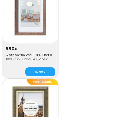
990
₽
Фоторамка WALTHER Fiortio
10x15/15х20, грецкий орех
Купить
УСПЕЙ КУПИТЬ
ДЕЛАЕМ САМИ