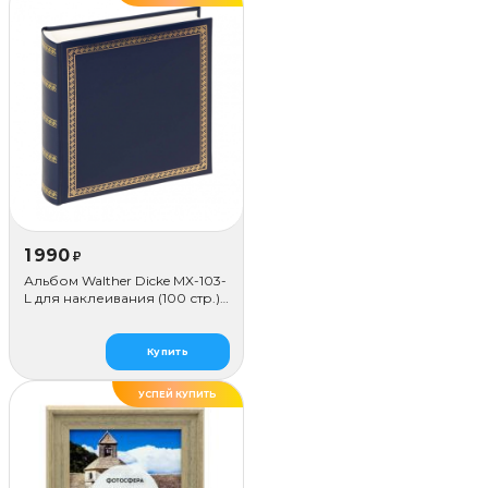
1 990
₽
Альбом Walther Dicke MX-103-
L для наклеивания (100 стр.),
синий
Купить
УСПЕЙ КУПИТЬ
ДЕЛАЕМ САМИ