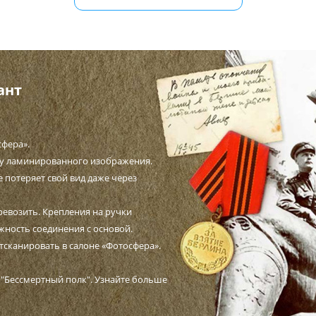
ант
сфера».
ву ламинированного изображения.
е потеряет свой вид даже через
ревозить. Крепления на ручки
жность соединения с основой.
отсканировать в салоне «Фотосфера».
Бессмертный полк". Узнайте больше