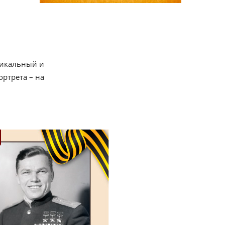
тикальный и
ртрета – на