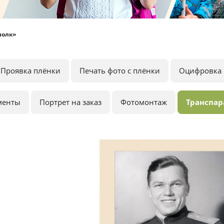
полк»
Проявка плёнки
Печать фото с плёнки
Оцифровка 
менты
Портрет на заказ
Фотомонтаж
Транспар