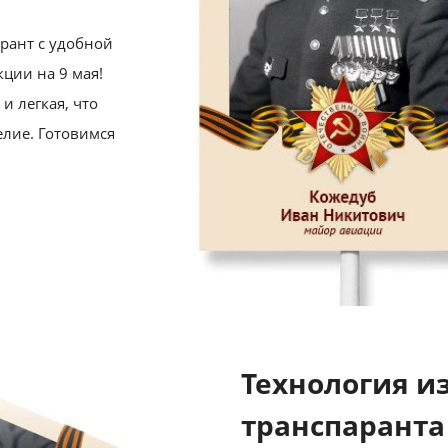
рант с удобной
кции на 9 мая!
и легкая, что
елие. Готовимся
Технология и
транспаранта