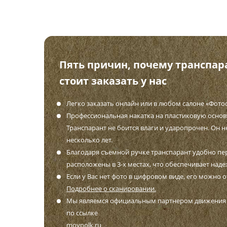
Пять причин, почему транспар
стоит заказать у нас
Легко заказать онлайн или в любом салоне «Фото
Профессиональная накатка на пластиковую осно
Транспарант не боится влаги и ударопрочен. Он н
несколько лет.
Благодаря съемной ручке транспарант удобно пе
расположены в 3-х местах, что обеспечивает наде
Если у Вас нет фото в цифровом виде, его можно 
Подробнее о сканировании.
Мы являемся официальным партнером движения "
по ссылке
moypolk.ru