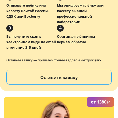
Отправьте плёнку или
Мы оцифруем плёнку или
Услуги и сервис
кассету Почтой России,
кассету в нашей
СДЭК или Boxberry
профессиональной
Магазин
лаборатории
3
4
Вы получите скан в
Оригинал плёнки мы
электронном виде на email
вернём обратно
в течение 3–5 дней
Оставьте заявку — пришлём точный адрес и инструкцию
Оставить заявку
от 1380
₽