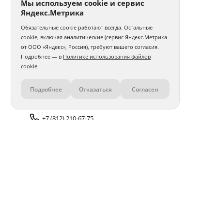
Мы используем cookie и сервис
Яндекс.Метрика
Обязательные cookie работают всегда. Остальные
cookie, включая аналитические (сервис Яндекс.Метрика
от ООО «Яндекс», Россия), требуют вашего согласия.
Подробнее — в
Политике использования файлов
cookie
.
Подробнее
Отказаться
Согласен
Контакты
+7 (812) 210-67-75
Задать вопрос поддержке
Доставка и оплата
Помощь
Оплата онлайн
Политика обработки
персональных данных
Адреса салонов