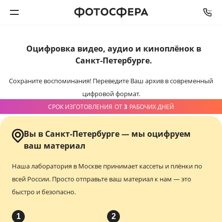
Оцифровка видео,
аудио и киноплёнок
в
Печать фото
Санкт-Петербурге.
Фотокниги
Сохраните воспоминания!
Переведите Ваш архив в современный
цифровой формат.
Календари
СРОК ИЗГОТОВЛЕНИЯ
ОТ
3
РАБОЧИХ ДНЕЙ
Интерьерная печать
Вы в Санкт-Петербурге — мы оцифруем
ваш материал
Фотоподарки
Наша лаборатория в Москве принимает кассеты и плёнки по
всей России.
Просто отправьте ваш материал к нам — это
Багетная мастерская
быстро и безопасно.
Полиграфия
1
2