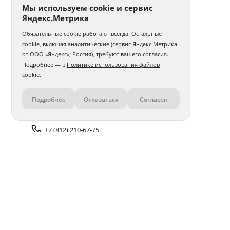
Мы используем cookie и сервис
Яндекс.Метрика
Обязательные cookie работают всегда. Остальные
cookie, включая аналитические (сервис Яндекс.Метрика
от ООО «Яндекс», Россия), требуют вашего согласия.
Подробнее — в
Политике использования файлов
cookie
.
Подробнее
Отказаться
Согласен
Контакты
+7 (812) 210-67-75
Задать вопрос поддержке
Доставка и оплата
Помощь
Оплата онлайн
Политика обработки
персональных данных
Адреса салонов