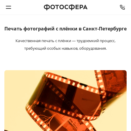
Печать фотографий
с плёнки в Санкт-Петербурге
Печать фото
Качественная печать с плёнки — трудоемкий процесс,
Фотокниги
требующий особых навыков, оборудования.
Календари
Интерьерная печать
Фотоподарки
Багетная мастерская
Полиграфия