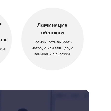
р
Ламинация
обложки
жек
Возможность выбрать
матовую или глянцевую
к и
ламинацию обложки.