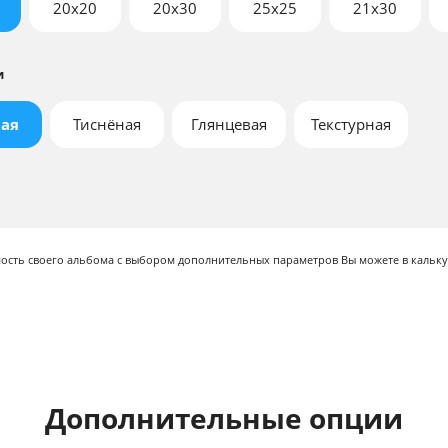
20x20
20x30
25x25
21х30
и
ая
Тиснёная
Глянцевая
Текстурная
мость своего альбома с выбором дополнительных параметров Вы можете в кальку
Дополнительные опции