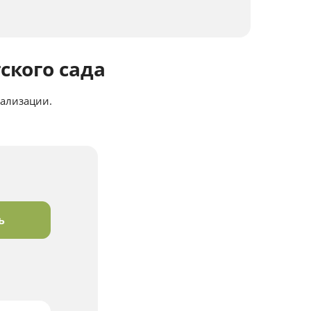
ского сада
нализации.
ь