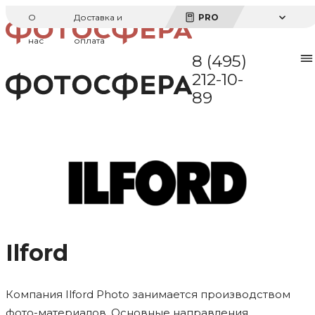
О
Доставка и
PRO
нас
оплата
8 (495)
212-10-
89
Ilford
Компания Ilford Photo занимается производством
фото-материалов. Основные направления