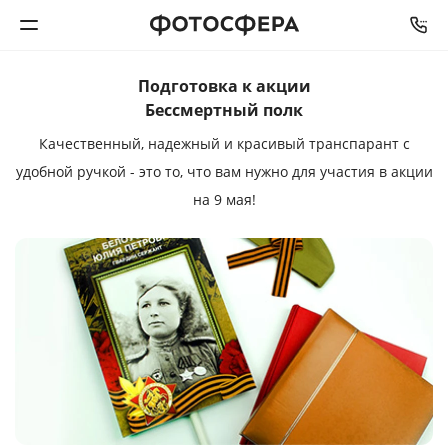
Подготовка к акции
Печать фото
Бессмертный полк
Качественный, надежный и красивый транспарант с
Фотокниги
удобной ручкой - это то, что вам нужно для участия в акции
на 9 мая!
Календари
Интерьерная печать
Фотоподарки
Багетная мастерская
Полиграфия