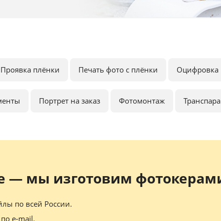
Проявка плёнки
Печать фото с плёнки
Оцифровка 
менты
Портрет на заказ
Фотомонтаж
Транспар
е — мы изготовим фотокерами
лы по всей России.
по e-mail.