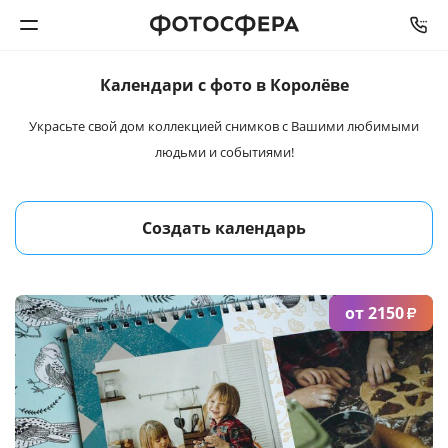
Календари
с фото в Королёве
Печать фото
Украсьте свой дом коллекцией снимков
с Вашими любимыми
людьми и событиями!
Фотокниги
Календари
Создать календарь
Интерьерная печать
от 2150
Фотоподарки
₽
Багетная мастерская
Полиграфия