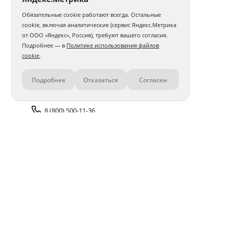
Обязательные cookie работают всегда. Остальные
Фотокнига 15х20
Фотокнига 20х20
cookie, включая аналитические (сервис Яндекс.Метрика
от ООО «Яндекс», Россия), требуют вашего согласия.
Фотокнига 20х30
Фотокнига 30х30
Бабушке
Подробнее — в
Политике использования файлов
cookie
.
Дочери
Мужу
Подруге
Девушке
Подробнее
Отказаться
Согласен
Контакты
Маме
Папе
Учителю
Парню
В тканевой обложке
О выписке из роддома
Сыну
8 (800) 500-11-36
Авторские
Для новорожденного
Задать вопрос поддержке
В твердой обложке
Доставка и оплата
Помощь
Оплата онлайн
Политика обработки
персональных данных
Адреса салонов
Блог