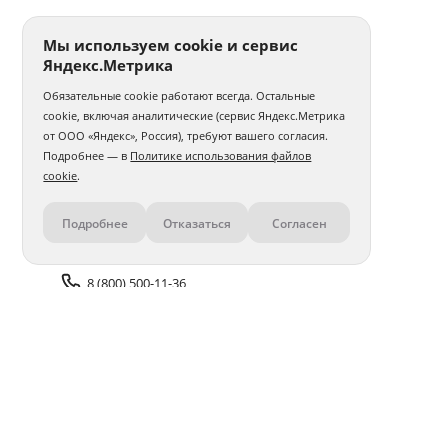
Мы используем cookie и сервис
Яндекс.Метрика
Обязательные cookie работают всегда. Остальные
cookie, включая аналитические (сервис Яндекс.Метрика
от ООО «Яндекс», Россия), требуют вашего согласия.
Подробнее — в
Политике использования файлов
cookie
.
Подробнее
Отказаться
Согласен
Контакты
8 (800) 500-11-36
Задать вопрос поддержке
Доставка и оплата
Помощь
Оплата онлайн
Политика обработки
персональных данных