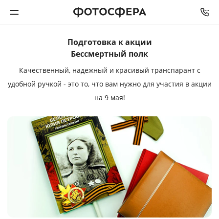
Подготовка к акции
Печать фото
Бессмертный полк
Качественный, надежный и красивый транспарант с
Фотокниги
удобной ручкой - это то, что вам нужно для участия в акции
на 9 мая!
Календари
Интерьерная печать
Фотоподарки
Багетная мастерская
Полиграфия