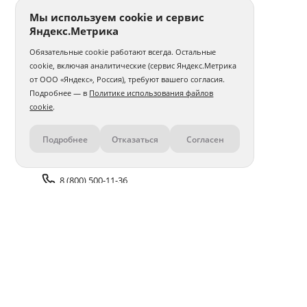
Мы используем cookie и сервис
Яндекс.Метрика
Обязательные cookie работают всегда. Остальные
cookie, включая аналитические (сервис Яндекс.Метрика
от ООО «Яндекс», Россия), требуют вашего согласия.
Подробнее — в
Политике использования файлов
cookie
.
Подробнее
Отказаться
Согласен
Контакты
8 (800) 500-11-36
Задать вопрос поддержке
Доставка и оплата
Помощь
Оплата онлайн
Политика обработки
персональных данных
Адреса салонов