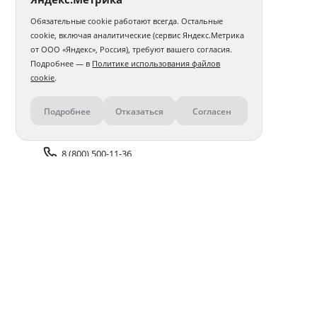
Обязательные cookie работают всегда. Остальные
cookie, включая аналитические (сервис Яндекс.Метрика
от ООО «Яндекс», Россия), требуют вашего согласия.
Подробнее — в
Политике использования файлов
cookie
.
Подробнее
Отказаться
Согласен
Контакты
8 (800) 500-11-36
Задать вопрос поддержке
Доставка и оплата
Помощь
Оплата онлайн
Политика обработки
персональных данных
Адреса салонов
Блог