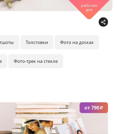
рабочих
дня
тшоты
Толстовки
Фото на досках
е
Фото-трек на стекле
от 790
₽