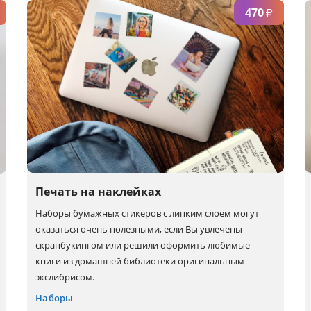
470
₽
S
XL
4XL
M
2XL
5XL
Печать на наклейках
Наборы бумажных стикеров с липким слоем могут
оказаться очень полезными, если Вы увлечены
скрапбукингом или решили оформить любимые
книги из домашней библиотеки оригинальным
экслибрисом.
Наборы