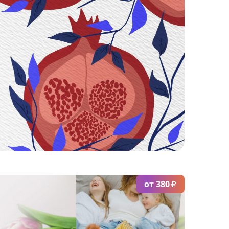
от 380
₽