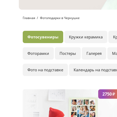
Главная
Фотоподарки в Чернушке
Фотосувениры
Кружки керамика
К
Фоторамки
Постеры
Галерея
М
Фото на подставке
Календарь на подстав
2750
₽