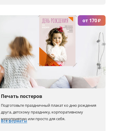
15x20
20x30
(4 шт.)
(1 шт.)
от 170
₽
Печать постеров
Подготовьте праздничный плакат ко дню рождения
друга, детскому празднику, корпоративному
мероприятию или просто для себя.
Все форматы