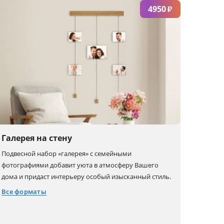
S
XL
4XL
4950
₽
M
2XL
5XL
Галерея на стену
Подвесной набор «галерея» с семейными
фотографиями добавит уюта в атмосферу Вашего
дома и придаст интерьеру особый изысканный стиль.
Все форматы