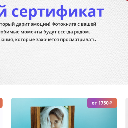
й сертификат
150x100
120x120
180x120
150x150
торый дарит эмоции! Фотокнига с вашей
юбимые моменты будут всегда рядом.
180x180
нания, которые захочется просматривать
от 1750
₽