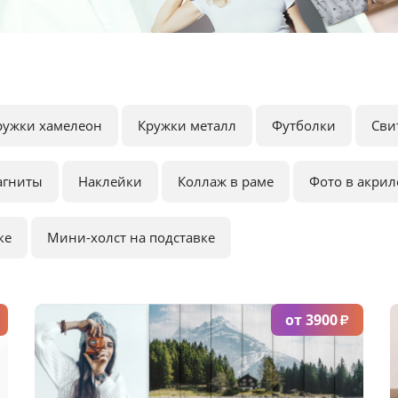
ружки хамелеон
Кружки металл
Футболки
Сви
агниты
Наклейки
Коллаж в раме
Фото в акрил
ке
Мини-холст на подставке
от 3900
₽