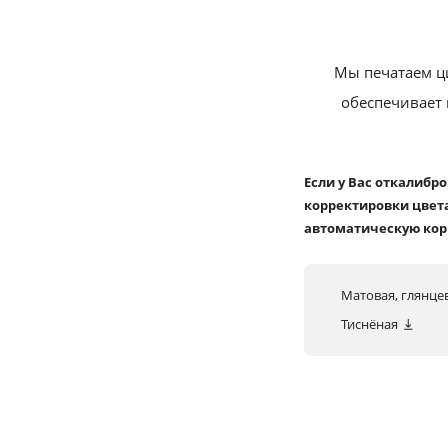
Мы печатаем ц
обеспечивает 
Если у Вас откалибр
корректировки цвета
автоматическую кор
Матовая, глянце
Тиснёная