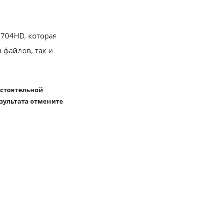
704HD, которая
 файлов, так и
остоятельной
езультата отмените