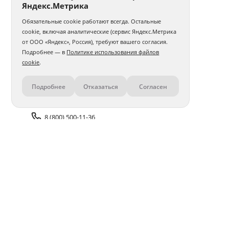
Яндекс.Метрика
Обязательные cookie работают всегда. Остальные
cookie, включая аналитические (сервис Яндекс.Метрика
от ООО «Яндекс», Россия), требуют вашего согласия.
Подробнее — в
Политике использования файлов
cookie
.
Подробнее
Отказаться
Согласен
Контакты
8 (800) 500-11-36
Задать вопрос поддержке
Доставка и оплата
Помощь
Оплата онлайн
Политика обработки
персональных данных
Адреса салонов
Блог