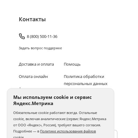
Контакты
8 (800) 500-11-36
Задать вопрос поддержке
Доставка и оплата
Помощь
Оплата онлайн
Политика обработки
персональных данных
Адреса салонов
Мы используем cookie и сервис
Блог
Яндекс.Метрика
© 1994–2026 Фотосфера.
Все права защищены
Обязательные cookie работают всегда. Остальные
cookie, включая аналитические (сервис Яндекс.Метрика
ПОЛУЧАЙТЕ БОНУСЫ В ПРИЛОЖЕНИИ «ФОТОСФЕРА»
от ООО «Яндекс», Россия), требуют вашего согласия.
Подробнее — в
Политике использования файлов
cookie
.