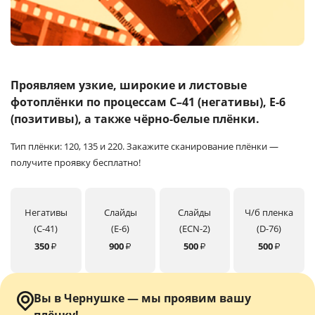
Услуги и сервис
Магазин
Проявляем узкие, широкие и листовые
фотоплёнки
по процессам C–41 (негативы), E-6
(позитивы), а также чёрно-белые плёнки.
Тип плёнки: 120, 135 и 220.
Закажите сканирование плёнки —
получите проявку бесплатно!
Негативы
Слайды
Слайды
Ч/б пленка
(C-41)
(E-6)
(ECN-2)
(D-76)
350
900
500
500
₽
₽
₽
₽
Вы в Чернушке — мы проявим вашу