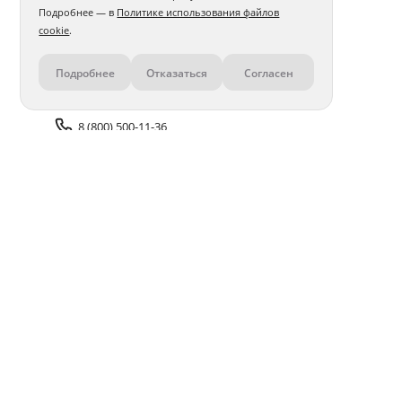
Подробнее — в
Политике использования файлов
cookie
.
Подробнее
Отказаться
Согласен
Контакты
8 (800) 500-11-36
Задать вопрос поддержке
Доставка и оплата
Помощь
Оплата онлайн
Политика обработки
персональных данных
Адреса салонов
Блог
ПОЛУЧАЙТЕ БОНУСЫ В ПРИЛОЖЕНИИ «ФОТОСФЕРА»