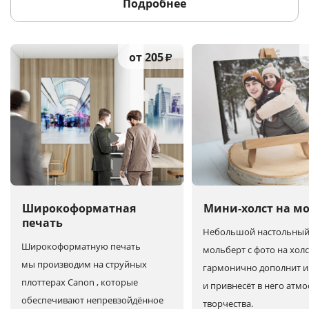
Подробнее
от 205
₽
Широкоформатная
Мини-холст на м
печать
Небольшой настольны
Широкоформатную печать
мольберт с фото на холс
мы производим на струйных
гармонично дополнит и
плоттерах Canon , которые
и привнесёт в него атм
обеспечивают непревзойдённое
творчества.