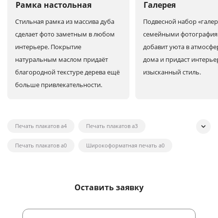
Рамка настольная
Галерея
Стильная рамка из массива дуба
Подвесной набор «галер
сделает фото заметным в любом
семейными фотографи
интерьере. Покрытие
добавит уюта в атмосфе
натуральным маслом придаёт
дома и придаст интерье
благородной текстуре дерева ещё
изысканный стиль.
больше привлекательности.
Печать плакатов а4
Печать плакатов а3
Печать плакатов а0
Широкоформатная печать а0
Широкоформатная печать на холсте
Широкоформатная печать наклеек
Оставить заявку
Широкоформатная печать плакатов