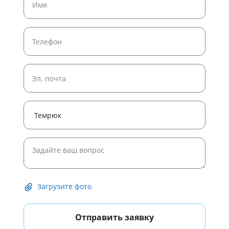
Широкоформатная печать постеров
Широкоформатная печать рулонами
Печать плакатов формата A4
Печать плакатов и постеров
Печать черно белых постеров
Печать плакатов формата A1
Печать плакатов формата A0
Печать постера 50 на 50 на заказ
Печать постеров на холсте
Загрузите фото
Отправить заявку