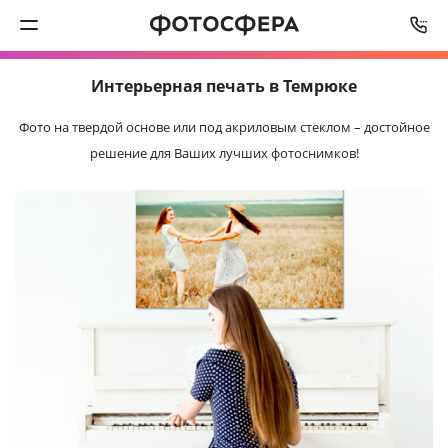
СРОК ИЗГОТОВЛЕНИЯ
ОТ
3
ДО
5
РАБОЧИХ ДНЕЙ
Интерьерная
печать в Темрюке
Печать фото
Фото на твердой основе или под акриловым стеклом –
достойное
Фотокниги
решение для Ваших лучших фотоснимков!
Календари
Интерьерная печать
Фотоподарки
Багетная мастерская
Полиграфия