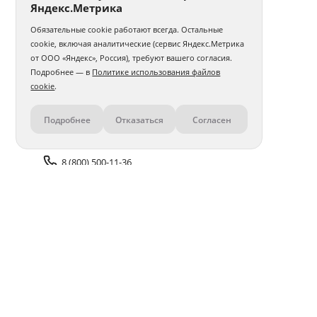
Яндекс.Метрика
Обязательные cookie работают всегда. Остальные
cookie, включая аналитические (сервис Яндекс.Метрика
от ООО «Яндекс», Россия), требуют вашего согласия.
Подробнее — в
Политике использования файлов
cookie
.
Подробнее
Отказаться
Согласен
Контакты
8 (800) 500-11-36
Задать вопрос поддержке
Доставка и оплата
Помощь
Оплата онлайн
Политика обработки
персональных данных
Адреса салонов
Блог