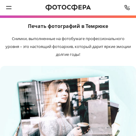
СРОК ИЗГОТОВЛЕНИЯ
ОТ
2
РАБОЧИХ ДНЕЙ
Печать фотографий в Темрюке
Печать фото
Снимки, выполненные на фотобумаге профессионального
Фотокниги
уровня – это настоящий фотоархив, который дарит яркие эмоции
долгие годы!
Календари
Интерьерная печать
Фотоподарки
Багетная мастерская
Полиграфия