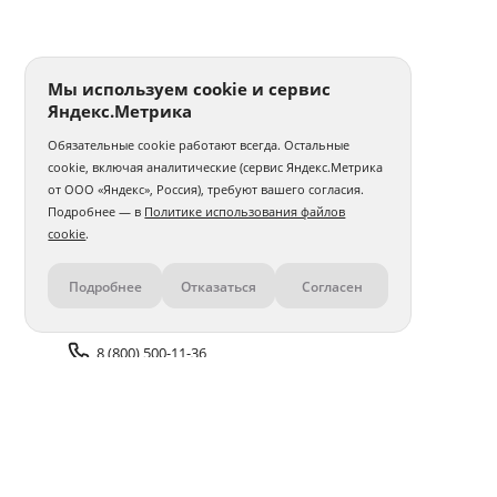
Печать фото 30x30
Печать фотографий а5
Печать 1 фото
Печать фото на годовщину свадьбы
Мы используем cookie и сервис
Яндекс.Метрика
Печать фотографий на карточках
Обязательные cookie работают всегда. Остальные
Печать фото на толстовке
Интерьерная печать фото
cookie, включая аналитические (сервис Яндекс.Метрика
от ООО «Яндекс», Россия), требуют вашего согласия.
Печать и ламинирование фото
Печать фото с телефона
Подробнее — в
Политике использования файлов
cookie
.
Печать фото 30x40
Печать фото 40x40
Подробнее
Отказаться
Согласен
Контакты
Печать фото 40x50
Печать фото 40x60
Печать матовых фото
Печать 100 фото
8 (800) 500-11-36
Печать фото в стиле Полароид
Задать вопрос поддержке
Печать нестандартного фото
Печать фото со слайдов
Доставка и оплата
Помощь
Печать фото с айфона
Печать фото 50x50