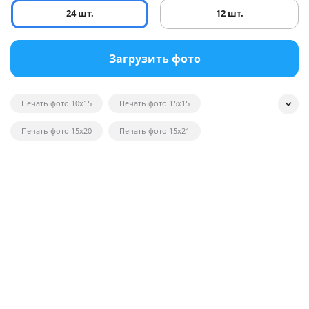
24 шт.
12 шт.
Загрузить фото
Печать фото 10x15
Печать фото 15x15
Печать фото 15x20
Печать фото 15x21
Печать квадратных фотографий
Печать фото на глянце
Печать черно-белых фотографий
Печать фотографий на открытках
Печать фото в рамку
Печать постеров на заказ с фото
Печать фото оптом
Печать фото на вещи
Печать фото 20x20
Печать фото 20x30
Печать фото 21x30