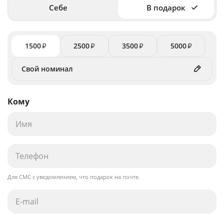
Себе
В подарок
1500
2500
3500
5000
₽
₽
₽
₽
Кому
Для СМС с уведомлением, что подарок на почте.