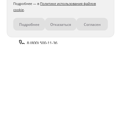
Подробнее — в
Политике использования файлов
cookie
.
Подробнее
Отказаться
Согласен
Контакты
8 (800) 500-11-36
Задать вопрос поддержке
Доставка и оплата
Помощь
Оплата онлайн
Политика обработки
персональных данных
Адреса салонов
Блог
ПОЛУЧАЙТЕ БОНУСЫ В ПРИЛОЖЕНИИ «ФОТОСФЕРА»