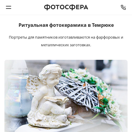
Ритуальная
фотокерамика
в Темрюке
Печать фото
Портреты для памятников изготавливаются
на фарфоровых и
металлических заготовках.
Фотокниги
Календари
Интерьерная печать
Фотоподарки
Багетная мастерская
Полиграфия