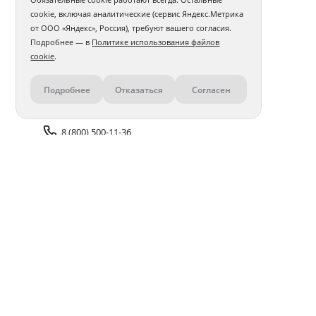
cookie, включая аналитические (сервис Яндекс.Метрика
от ООО «Яндекс», Россия), требуют вашего согласия.
Подробнее — в
Политике использования файлов
cookie
.
Подробнее
Отказаться
Согласен
Контакты
8 (800) 500-11-36
Задать вопрос поддержке
Доставка и оплата
Помощь
Оплата онлайн
Политика обработки
персональных данных
Адреса салонов
Блог