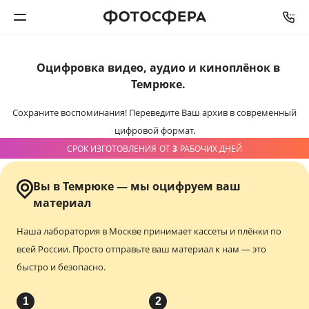
Оцифровка видео,
аудио и киноплёнок
в
Печать фото
Темрюке.
Фотокниги
Сохраните воспоминания!
Переведите Ваш архив в современный
цифровой формат.
Календари
СРОК ИЗГОТОВЛЕНИЯ
ОТ
3
РАБОЧИХ ДНЕЙ
Интерьерная печать
Вы в Темрюке — мы оцифруем ваш
материал
Фотоподарки
Наша лаборатория в Москве принимает кассеты и плёнки по
всей России.
Просто отправьте ваш материал к нам — это
Багетная мастерская
быстро и безопасно.
Полиграфия
1
2