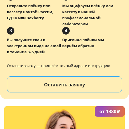
Отправьте плёнку или
Мы оцифруем плёнку или
Услуги и сервис
кассету Почтой России,
кассету в нашей
СДЭК или Boxberry
профессиональной
Магазин
лаборатории
3
4
Вы получите скан в
Оригинал плёнки мы
электронном виде на email
вернём обратно
в течение 3–5 дней
Оставьте заявку — пришлём точный адрес и инструкцию
Оставить заявку
от 1380
₽