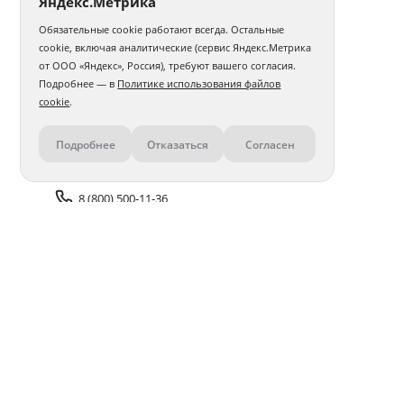
Яндекс.Метрика
Обязательные cookie работают всегда. Остальные
cookie, включая аналитические (сервис Яндекс.Метрика
от ООО «Яндекс», Россия), требуют вашего согласия.
Подробнее — в
Политике использования файлов
cookie
.
Подробнее
Отказаться
Согласен
Контакты
8 (800) 500-11-36
Задать вопрос поддержке
Доставка и оплата
Помощь
Оплата онлайн
Политика обработки
персональных данных
Адреса салонов
Блог