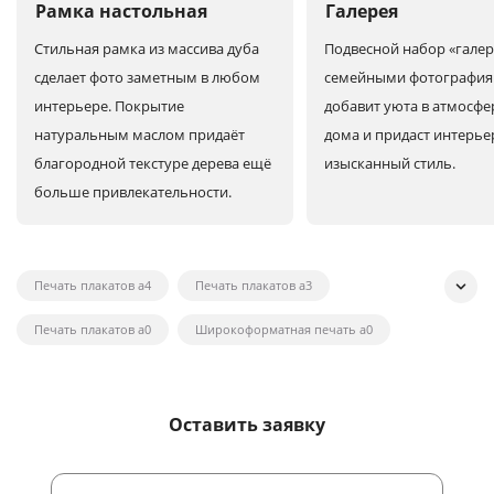
Рамка настольная
Галерея
Стильная рамка из массива дуба
Подвесной набор «галер
сделает фото заметным в любом
семейными фотографи
интерьере. Покрытие
добавит уюта в атмосфе
натуральным маслом придаёт
дома и придаст интерье
благородной текстуре дерева ещё
изысканный стиль.
больше привлекательности.
Печать плакатов а4
Печать плакатов а3
Печать плакатов а0
Широкоформатная печать а0
Широкоформатная печать на холсте
Широкоформатная печать наклеек
Оставить заявку
Широкоформатная печать плакатов