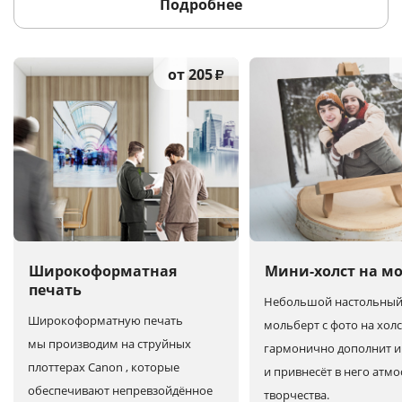
Подробнее
от 205
₽
Широкоформатная
Мини-холст на м
печать
Небольшой настольны
Широкоформатную печать
мольберт с фото на холс
мы производим на струйных
гармонично дополнит и
плоттерах Canon , которые
и привнесёт в него атм
обеспечивают непревзойдённое
творчества.