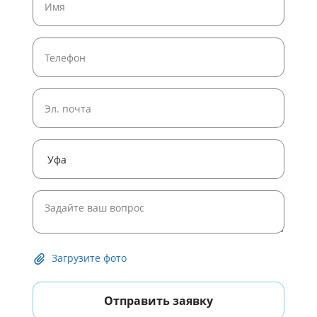
Широкоформатная печать постеров
Широкоформатная печать рулонами
Печать плакатов формата A4
Печать плакатов и постеров
Печать черно белых постеров
Печать плакатов формата A1
Печать плакатов формата A0
Печать постера 50 на 50 на заказ
Печать постеров на холсте
Загрузите фото
Отправить заявку