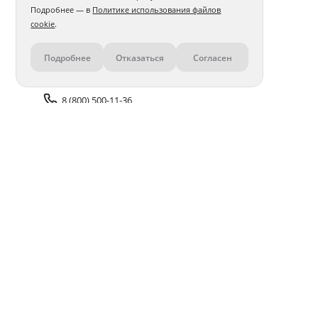
Подробнее — в
Политике использования файлов
cookie
.
Подробнее
Отказаться
Согласен
Контакты
8 (800) 500-11-36
Задать вопрос поддержке
Доставка и оплата
Помощь
Оплата онлайн
Политика обработки
персональных данных
Адреса салонов
Блог
ПОЛУЧАЙТЕ БОНУСЫ В ПРИЛОЖЕНИИ «ФОТОСФЕРА»