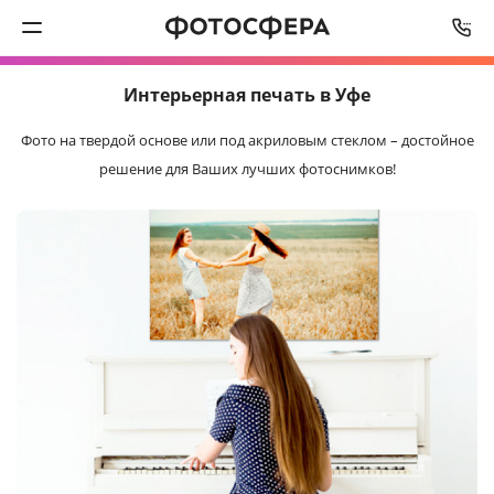
СРОК ИЗГОТОВЛЕНИЯ
ОТ
3
ДО
5
РАБОЧИХ ДНЕЙ
Интерьерная
печать в Уфе
Печать фото
Фото на твердой основе или под акриловым стеклом –
достойное
Фотокниги
решение для Ваших лучших фотоснимков!
Календари
Интерьерная печать
Фотоподарки
Багетная мастерская
Полиграфия