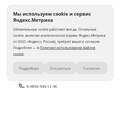
Мы используем cookie и сервис
Яндекс.Метрика
Обязательные cookie работают всегда. Остальные
cookie, включая аналитические (сервис Яндекс.Метрика
от ООО «Яндекс», Россия), требуют вашего согласия.
Подробнее — в
Политике использования файлов
cookie
.
Подробнее
Отказаться
Согласен
Контакты
8 (800) 500-11-36
Задать вопрос поддержке
Доставка и оплата
Помощь
Оплата онлайн
Политика обработки
персональных данных