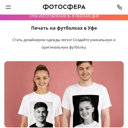
СРОК ИЗГОТОВЛЕНИЯ
3 - 5
РАБОЧИХ ДНЯ
Печать на футболках в Уфе
Печать фото
Стать дизайнером одежды легко!
Создайте уникальную и
Фотокниги
оригинальную футболку.
Календари
Интерьерная печать
Фотоподарки
Багетная мастерская
Полиграфия