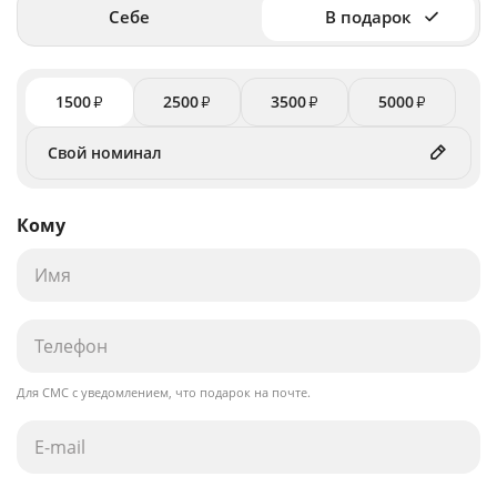
Себе
В подарок
1500
2500
3500
5000
₽
₽
₽
₽
Кому
Для СМС с уведомлением, что подарок на почте.