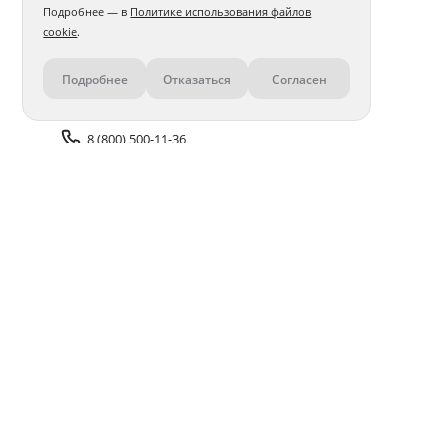
Подробнее — в
Политике использования файлов
cookie
.
Подробнее
Отказаться
Согласен
Контакты
8 (800) 500-11-36
Задать вопрос поддержке
Доставка и оплата
Помощь
Оплата онлайн
Политика обработки
персональных данных
Адреса салонов
Блог
ПОЛУЧАЙТЕ БОНУСЫ В ПРИЛОЖЕНИИ «ФОТОСФЕРА»