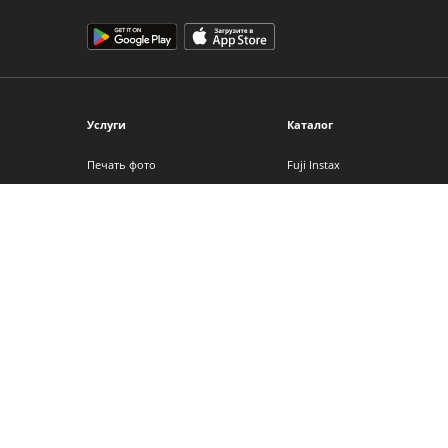
Услуги
Каталог
Печать фото
Fuji Instax
Фотокниги
Фотоальбомы
Фото на холсте
Фоторамки
Интерьерная печать
Фотопленка
Фотоподарки
Детские фотоаппараты
Календари
Аксессуары
Сертификаты
Другие услуги