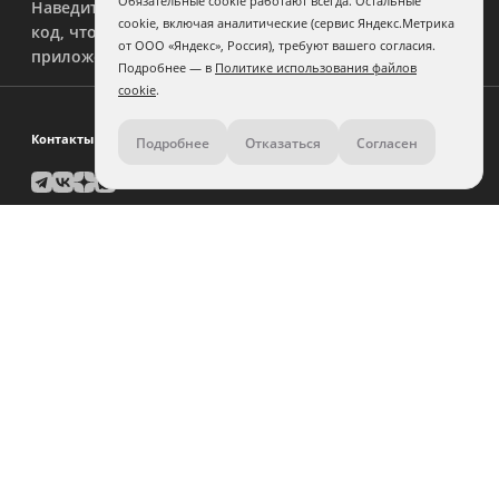
Обязательные cookie работают всегда. Остальные
Наведите камеру на QR-
cookie, включая аналитические (сервис Яндекс.Метрика
код, чтобы скачать
от ООО «Яндекс», Россия), требуют вашего согласия.
приложение.
Подробнее — в
Политике использования файлов
cookie
.
Контакты
Подробнее
Отказаться
Согласен
8 (800) 500-11-36
Задать вопрос поддержке
Помощь по дизайну:
связаться
Юр. лицам и крупным заказчикам:
связаться
Города предоставления услуг
Уфа