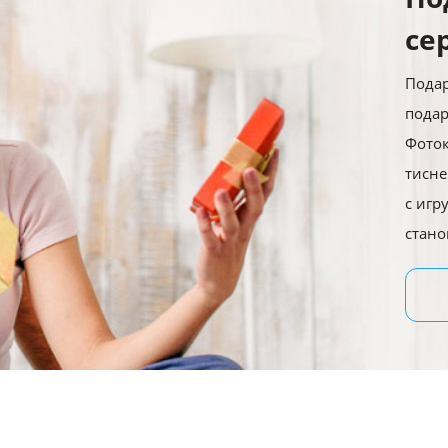
се
Подар
подар
Фоток
тисн
с игр
стано