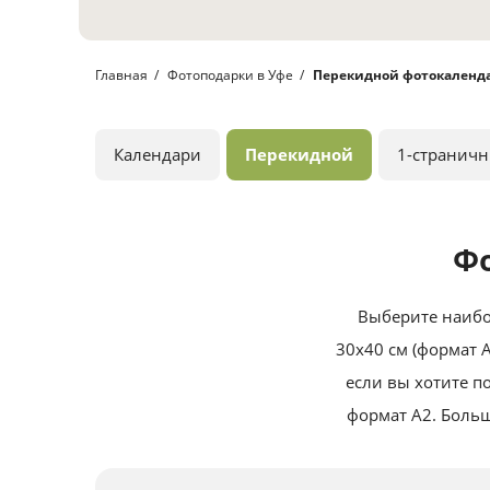
Главная
Фотоподарки в Уфе
Перекидной фотокаленд
Календари
Перекидной
1-странич
Ф
Выберите наибол
30х40 см (формат А
если вы хотите 
формат А2. Боль