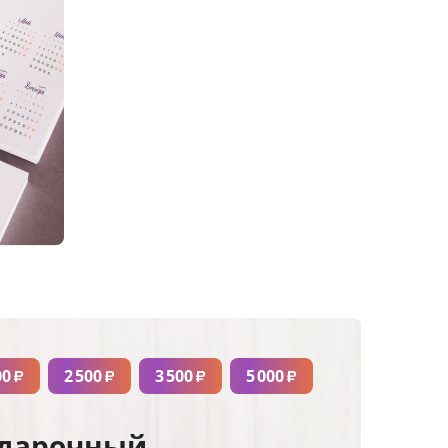
00
2 500
3 500
5 000
₽
₽
₽
₽
дарочный