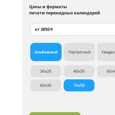
Цены и форматы
печати перекидных календарей
от
3850
₽
Альбомный
Портретный
Квадр
30x20
40x30
60x
60x30
70x50