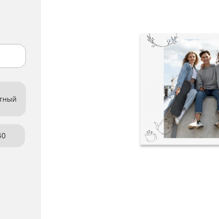
атный
40