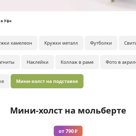
 в Уфе
ужки хамелеон
Кружки металл
Футболки
Свит
агниты
Наклейки
Коллаж в раме
Фото в акрил
ке
Мини-холст на подставке
Мини-холст на мольберте
от 790
₽