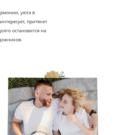
армонии, уюта в
интересует, притянет
олго остановится на
дожников.