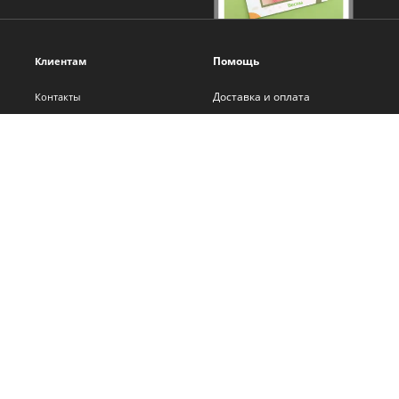
Помощь
Клиентам
Доставка и оплата
Контакты
Оплата онлайн
О нас
Помощь
Новости
Политика обработки
Блог
персональных данных
Франшиза
Самостоятельная вёрстка
Сотрудничество
Бонусная программа
Вакансии
Карта сайта
Адреса салонов
Версия для терминалов