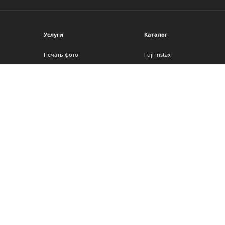
Услуги
Каталог
Печать фото
Fuji Instax
Фотокниги
Фотоальбомы
Фото на холсте
Фоторамки
Интерьерная печать
Фотопленка
Фотоподарки
Детские фотоаппараты
Календари
Аксессуары
Сертификаты
Другие услуги
© 1994–2026 Фотосфера. Все права защищены