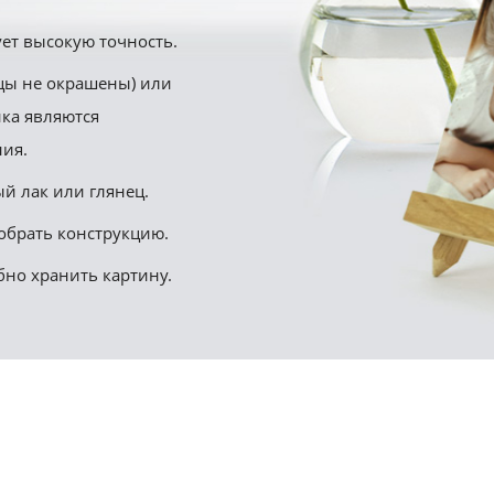
ет высокую точность.
цы не окрашены) или
ика являются
ия.
й лак или глянец.
обрать конструкцию.
бно хранить картину.