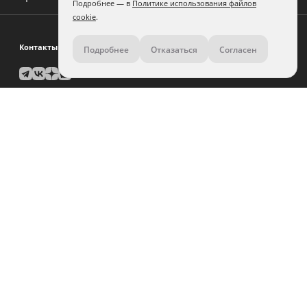
Подробнее — в
Политике использования файлов
cookie
.
Контакты
Подробнее
Отказаться
Согласен
8 (800) 500-11-36
Задать вопрос поддержке
Помощь по дизайну:
связаться
Юр. лицам и крупным заказчикам:
связаться
Города предоставления услуг
Уфа