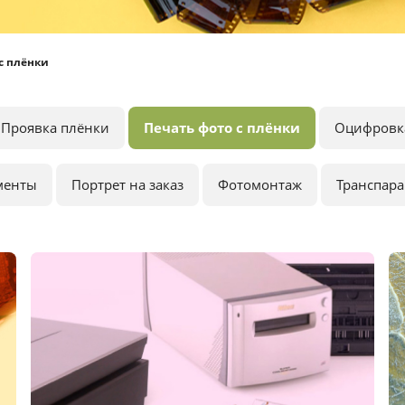
с плёнки
Проявка плёнки
Печать фото с плёнки
Оцифровк
менты
Портрет на заказ
Фотомонтаж
Транспар