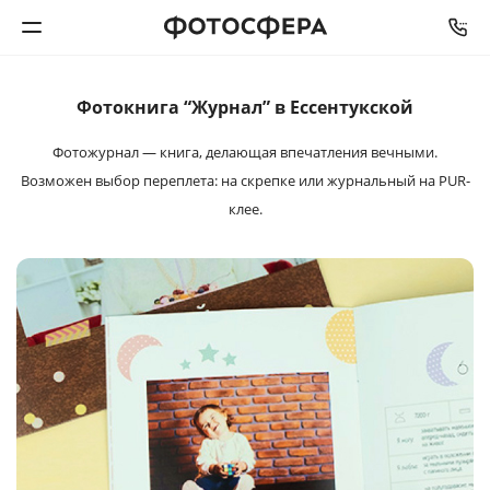
Фотокнига “Журнал” в Ессентукской
Печать фото
Фотожурнал — книга, делающая впечатления
вечными.
Фотокниги
Возможен выбор переплета: на
скрепке или журнальный на PUR-
клее.
Календари
Интерьерная печать
Фотоподарки
Багетная мастерская
Полиграфия