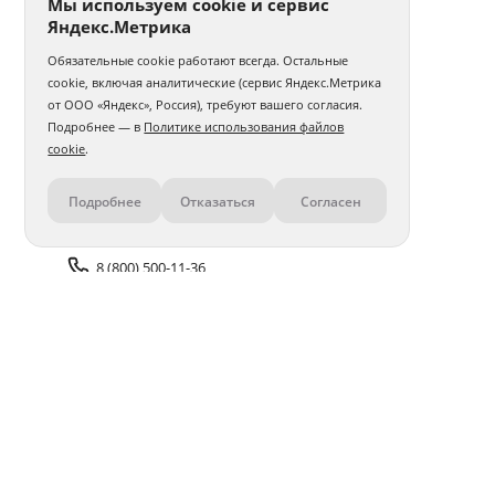
Мы используем cookie и сервис
Яндекс.Метрика
Обязательные cookie работают всегда. Остальные
cookie, включая аналитические (сервис Яндекс.Метрика
от ООО «Яндекс», Россия), требуют вашего согласия.
Подробнее — в
Политике использования файлов
cookie
.
Подробнее
Отказаться
Согласен
Контакты
8 (800) 500-11-36
Задать вопрос поддержке
Доставка и оплата
Помощь
Оплата онлайн
Политика обработки
персональных данных
Адреса салонов